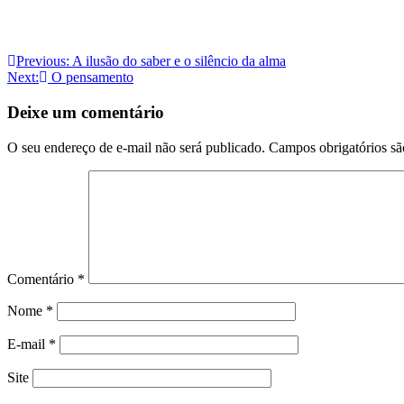
Navegação
Previous:
A ilusão do saber e o silêncio da alma
Next:
O pensamento
de
Post
Deixe um comentário
O seu endereço de e-mail não será publicado.
Campos obrigatórios s
Comentário
*
Nome
*
E-mail
*
Site