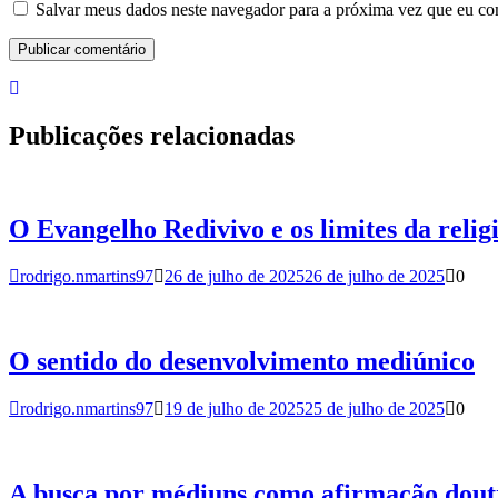
Salvar meus dados neste navegador para a próxima vez que eu co
Publicações relacionadas
O Evangelho Redivivo e os limites da relig
rodrigo.nmartins97
26 de julho de 2025
26 de julho de 2025
0
O sentido do desenvolvimento mediúnico
rodrigo.nmartins97
19 de julho de 2025
25 de julho de 2025
0
A busca por médiuns como afirmação dout