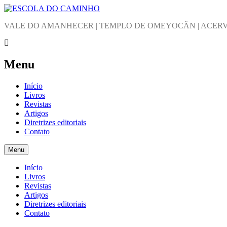
Skip
to
ESCOLA DO CAMINHO
VALE DO AMANHECER | TEMPLO DE OMEYOCÃN | ACER
content
Menu
Início
Livros
Revistas
Artigos
Diretrizes editoriais
Contato
Menu
Início
Livros
Revistas
Artigos
Diretrizes editoriais
Contato