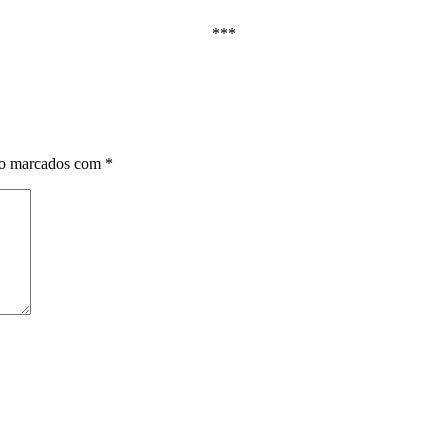
***
ão marcados com
*