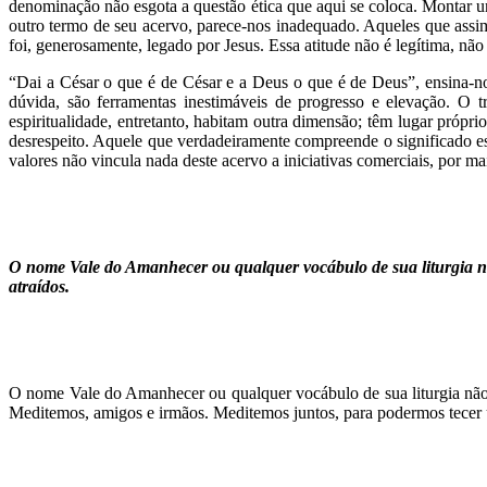
denominação não esgota a questão ética que aqui se coloca. Montar
outro termo de seu acervo, parece-nos inadequado. Aqueles que assim
foi, generosamente, legado por Jesus. Essa atitude não é legítima, não
“Dai a César o que é de César e a Deus o que é de Deus”, ensina-no
dúvida, são ferramentas inestimáveis de progresso e elevação. O t
espiritualidade, entretanto, habitam outra dimensão; têm lugar próp
desrespeito. Aquele que verdadeiramente compreende o significado e
valores não vincula nada deste acervo a iniciativas comerciais, por m
O nome Vale do Amanhecer ou qualquer vocábulo de sua liturgia
n
atraídos.
O nome Vale do Amanhecer ou qualquer vocábulo de sua liturgia não 
Meditemos, amigos e irmãos. Meditemos juntos, para podermos tecer u