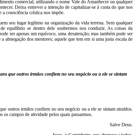
dimento comercial, utilizando o nome Vale do Amanhecer ou qualquer
ecer. Deixa entrever a intenção de capitalizar-se à custa do que nos
e a consciência crística nos impõe.
uem seu lugar legítimo na organização da vida terrena. Sem qualquer
 de equilíbrio se dentro dele soubermos nos conduzir. As coisas da
eno pode ser apenas um equívoco, uma desatenção; mas também pode ser
 a abnegação dos mentores; aquele que tem em si uma justa escala de
ra que outros irmãos confiem no seu negócio ou a ele se sintam
e outros irmãos confiem no seu negócio ou a ele se sintam atraídos.
os os campos de atividade pelos quais passarmos.
Salve Deus.
Jesus, o Caminheiro, nos abençoe a todos.