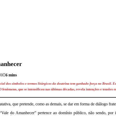
manhecer
0
6 mins
al dos símbolos e termos litúrgicos da doutrina tem ganhado força no Brasil. E
 O fenômeno, que se intensificou nas últimas décadas, revela intenções e tensões 
atativa, que pretende, como as demais, se dar em forma de diálogo frate
e “Vale do Amanhecer” pertence ao domínio público, não sendo, por i