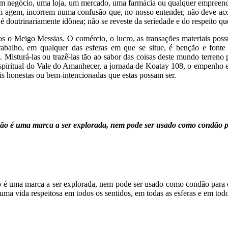
 um negócio, uma loja, um mercado, uma farmácia ou qualquer empreen
 agem, incorrem numa confusão que, no nosso entender, não deve acont
 é doutrinariamente idônea; não se reveste da seriedade e do respeito qu
s o Meigo Messias. O comércio, o lucro, as transações materiais poss
rabalho, em qualquer das esferas em que se situe, é benção e fonte
rio. Misturá-las ou trazê-las tão ao sabor das coisas deste mundo terr
spiritual do Vale do Amanhecer, a jornada de Koatay 108, o empenho e
ais honestas ou bem-intencionadas que estas possam ser.
ão é uma marca a ser explorada, nem pode ser usado como condão pa
é uma marca a ser explorada, nem pode ser usado como condão para qu
ma vida respeitosa em todos os sentidos, em todas as esferas e em tod