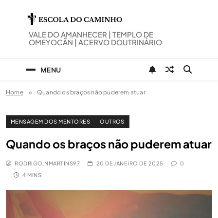
Skip
to
content
ESCOLA DO CAMINHO
VALE DO AMANHECER | TEMPLO DE
OMEYOCÃN | ACERVO DOUTRINÁRIO
MENU
Home
Quando os braços não puderem atuar
MENSAGEM DOS MENTORES
OUTROS
Quando os braços não puderem atuar
RODRIGO.NMARTINS97
20 DE JANEIRO DE 2025
0
4 MINS